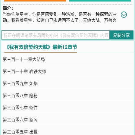
简介：
当你仰望星空，你是否感受到一种浩瀚，是否有一种探索的冲
动。我看着星空，知道自己永远回不去了。天痕大陆，万兽奔
腾，这里弱肉强食，强者为尊。这是一个光怪陆离、奇玄璀璨的世
界！在这片神奇的世界中，人们驭养妖兽，努力攀登御兽师的境界。
复制分享
您要是觉得《
我有双倍契约天赋
》还不错的话请不要忘记向您QQ群和
微博微信里的朋友推荐哦！
《我有双倍契约天赋》最新12章节
第三百一十一章大结局
第三百一十章 岩铁大师
第三百零九章 如烟
第三百零八章 隐秘
第三百零七章 条件
第三百零六章 新闻
第三百零五章 出世