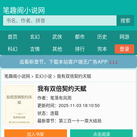
笔趣阁小说网
搜索
首页
玄幻
武侠
都市
历史
网游
科幻
言情
其他
排行
完本
登录
追看新章节，下载本站客户端无广告APP
↓↓↓
笔趣阁小说网
>
玄幻小说
> 我有双倍契约天赋
我有双倍契约天赋
作者：
笔落有风雨
更新时间：2025-11-03 18:10:50
状态：连载
最新章节：
第三百一十一章大结局
加入书架
点击阅读