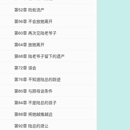
第52章 险些流产
第56章 不会放她离开
第60章 再次见陆老爷子
第64章 放她离开
第68章 陆老爷子留下的遗产
第72章 误会
第76章 不知道陆总的踪迹
第80章 与顾母谈条件
第84章 不是陆总的孩子
第88章 将她越推越远
第92章 陆总的退让