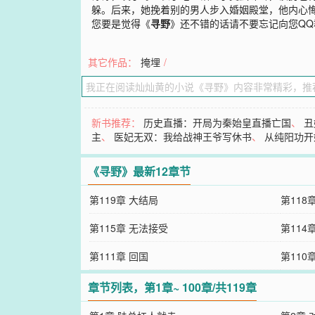
躲。后来，她挽着别的男人步入婚姻殿堂，他内心
您要是觉得《
寻野
》还不错的话请不要忘记向您Q
其它作品：
掩埋
/
新书推荐：
历史直播：开局为秦始皇直播亡国
、
丑
主
、
医妃无双：我给战神王爷写休书
、
从纯阳功开
《寻野》最新12章节
第119章 大结局
第118
第115章 无法接受
第114
第111章 回国
第110
章节列表，第1章~ 100章/共119章