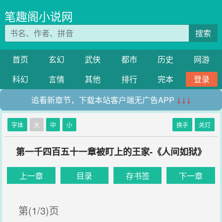
笔趣阁小说网
搜索
首页
玄幻
武侠
都市
历史
网游
科幻
言情
其他
排行
完本
登录
追看新章节，下载本站客户端无广告APP
↓↓↓
字体
大
中
小
换手
关灯
第一千四百五十一章被盯上的王家-《人间如狱》
上一章
目录
存书签
下一章
第(1/3)页