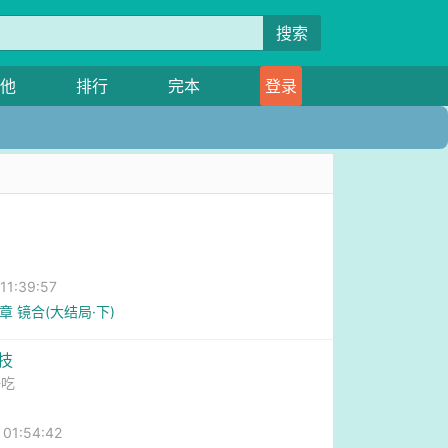
搜索
他
排行
完本
登录
肉
1:39:57
4章 镜合(大结局·下)
技
好吃
1:54:42