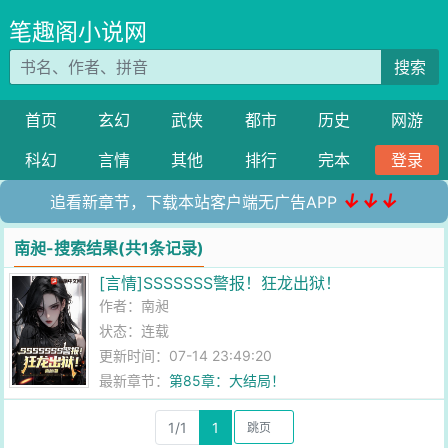
笔趣阁小说网
搜索
首页
玄幻
武侠
都市
历史
网游
科幻
言情
其他
排行
完本
登录
↓↓↓
追看新章节，下载本站客户端无广告APP
南昶-搜索结果(共1条记录)
[言情]SSSSSSS警报！狂龙出狱！
作者：
南昶
状态：连载
更新时间：07-14 23:49:20
最新章节：
第85章：大结局！
1/1
1